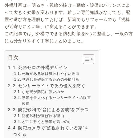
外構計画は、明るさ・視線の抜け・動線・設備のバランスによ
って大きく効果が変わります。難しい専門知識がなくても、配
置や選び方を理解しておけば、新築でもリフォームでも「泥棒
が近寄りにくい家」に変えることができます。
この記事では、外構でできる防犯対策を5つに整理し、一般の方
にも分かりやすく丁寧にまとめました。
目次
1. 死角ゼロの外構デザイン
死角がある家は狙われやすい理由
見通しを確保するための外構計画
2. センサーライトで夜の侵入を防ぐ
なぜ光が防犯に強いのか
効果を最大化するセンサーライトの設置
位置
3. 防犯砂利で“音による警戒”をプラス
防犯砂利が選ばれる理由
どこに敷くと効果が高いのか
4. 防犯カメラで“監視されている家”を
つくる