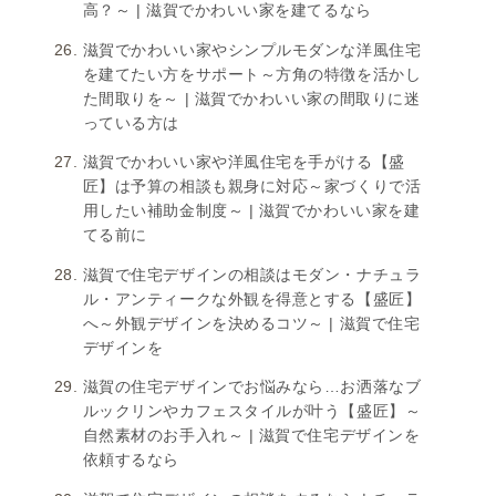
高？～ | 滋賀でかわいい家を建てるなら
滋賀でかわいい家やシンプルモダンな洋風住宅
を建てたい方をサポート～方角の特徴を活かし
た間取りを～ | 滋賀でかわいい家の間取りに迷
っている方は
滋賀でかわいい家や洋風住宅を手がける【盛
匠】は予算の相談も親身に対応～家づくりで活
用したい補助金制度～ | 滋賀でかわいい家を建
てる前に
滋賀で住宅デザインの相談はモダン・ナチュラ
ル・アンティークな外観を得意とする【盛匠】
へ～外観デザインを決めるコツ～ | 滋賀で住宅
デザインを
滋賀の住宅デザインでお悩みなら…お洒落なブ
ルックリンやカフェスタイルが叶う【盛匠】～
自然素材のお手入れ～ | 滋賀で住宅デザインを
依頼するなら