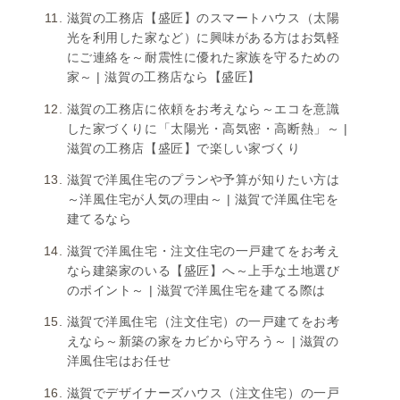
滋賀の工務店【盛匠】のスマートハウス（太陽
光を利用した家など）に興味がある方はお気軽
にご連絡を～耐震性に優れた家族を守るための
家～ | 滋賀の工務店なら【盛匠】
滋賀の工務店に依頼をお考えなら～エコを意識
した家づくりに「太陽光・高気密・高断熱」～ |
滋賀の工務店【盛匠】で楽しい家づくり
滋賀で洋風住宅のプランや予算が知りたい方は
～洋風住宅が人気の理由～ | 滋賀で洋風住宅を
建てるなら
滋賀で洋風住宅・注文住宅の一戸建てをお考え
なら建築家のいる【盛匠】へ～上手な土地選び
のポイント～ | 滋賀で洋風住宅を建てる際は
滋賀で洋風住宅（注文住宅）の一戸建てをお考
えなら～新築の家をカビから守ろう～ | 滋賀の
洋風住宅はお任せ
滋賀でデザイナーズハウス（注文住宅）の一戸