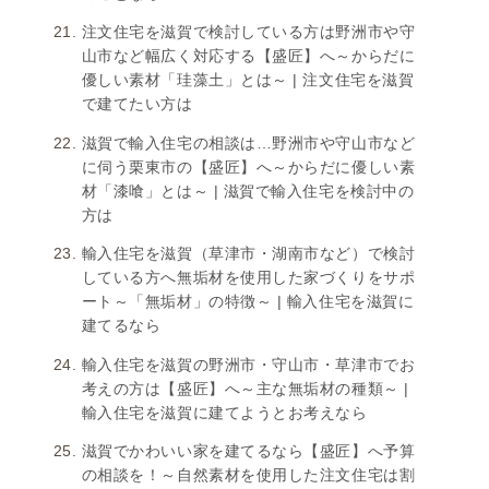
注文住宅を滋賀で検討している方は野洲市や守
山市など幅広く対応する【盛匠】へ～からだに
優しい素材「珪藻土」とは～ | 注文住宅を滋賀
で建てたい方は
滋賀で輸入住宅の相談は…野洲市や守山市など
に伺う栗東市の【盛匠】へ～からだに優しい素
材「漆喰」とは～ | 滋賀で輸入住宅を検討中の
方は
輸入住宅を滋賀（草津市・湖南市など）で検討
している方へ無垢材を使用した家づくりをサポ
ート～「無垢材」の特徴～ | 輸入住宅を滋賀に
建てるなら
輸入住宅を滋賀の野洲市・守山市・草津市でお
考えの方は【盛匠】へ～主な無垢材の種類～ |
輸入住宅を滋賀に建てようとお考えなら
滋賀でかわいい家を建てるなら【盛匠】へ予算
の相談を！～自然素材を使用した注文住宅は割